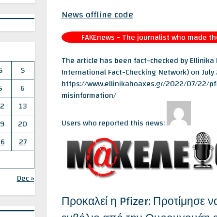
News offline code
FAKEnews - The journalist who made the 
The article has been fact-checked by Ellinik
S
S
International Fact-Checking Network) on July
https://www.ellinikahoaxes.gr/2022/07/22/pf
5
6
misinformation/
12
13
Users who reported this news:
19
20
26
27
Dec »
Προκαλεί η Pfizer: Προτίμησε ν