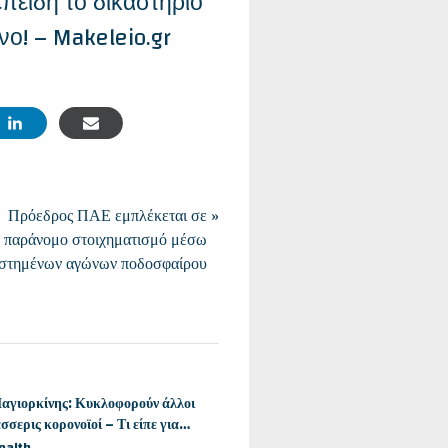
πειδή το δικαστήριο
νο! – Makeleio.gr
εί
ησε
ει
N
Πρόεδρος ΠΑΕ εμπλέκεται σε
ο
e
παράνομο στοιχηματισμό μέσω
x
στημένων αγώνων ποδοσφαίρου
t
ουάη
P
o
ήριο
s
σε
t
αγιορκίνης: Κυκλοφορούν άλλοι
Vatican: Francis stable, out
:
έσσερις κορονοϊοί – Τι είπε για
‘imminent danger’ of deat
άσκες – Newsbomb
ealth
Health