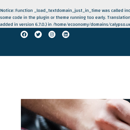
Notice
: Function _load_textdomain_just_in_time was called
in
some code in the plugin or theme running too early. Translati
added in version 6.7.0.) in
/home/ecoonomy/domains/calypso.ue.
Skip
Facebook
Twitter
Instagram
LinkedIn
to
content