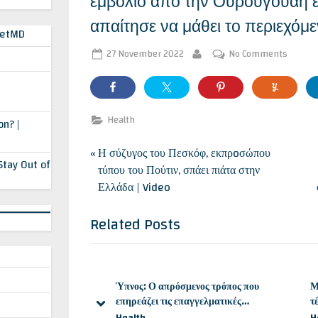
εμβόλιο από την Ουρουγουάη ε
απαίτησε να μάθει το περιεχόμε
PetMD
Posted
on
27 November 2022
No Comments
By
on
Προκαλ
η
Pfizer:
Προτίμ
Health
n? |
να
αποσύρ
Post
P
Η σύζυγος του Πεσκόφ, εκπρoσώπου
το
Stay Out of
εμβόλι
r
τύπου του Πούτιν, σπάει πιάτα στην
navigation
από
e
Ελλάδα | Video
την
v
Ουρουγ
i
Related Posts
επειδή
o
το
δικαστ
u
απαίτη
s
να
Ύπνος: Ο απρόσμενος τρόπος που
Μ
P
μάθει
επηρεάζει τις επαγγελματικές
τ
o
prev
next
το
φιλοδοξίες – Voice News
μ
Health
H