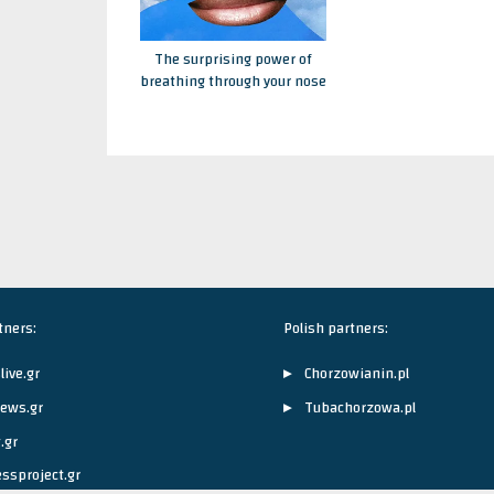
The surprising power of
breathing through your nose
tners:
Polish partners:
live.gr
Chorzowianin.pl
ews.gr
Tubachorzowa.pl
.gr
ssproject.gr