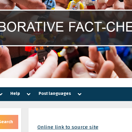
Toggle
Toggle
Toggle
Help
Post languages
sub-
sub-
sub-
menu
menu
menu
Search
Online link to source site