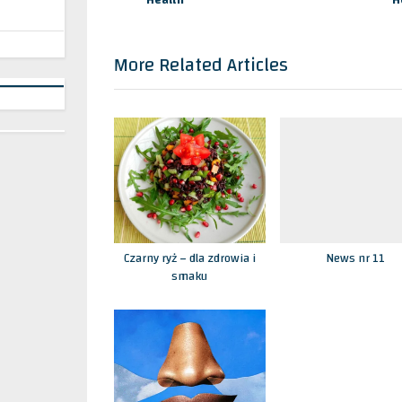
s
περιεχό
–
t
Makelei
:
More Related Articles
Czarny ryż – dla zdrowia i
News nr 11
smaku