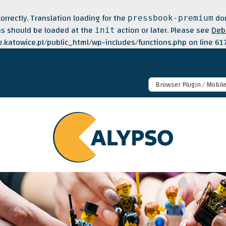
correctly
. Translation loading for the
dom
pressbook-premium
ons should be loaded at the
action or later. Please see
Deb
init
katowice.pl/public_html/wp-includes/functions.php
on line
61
Browser Plugin / Mobil