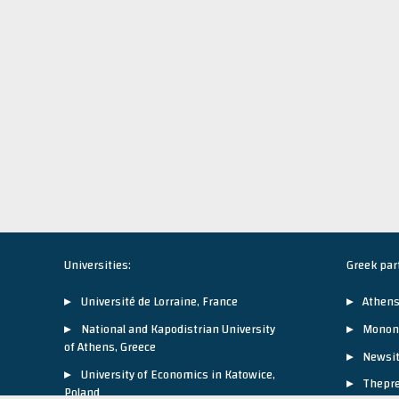
Universities:
Greek par
Université de Lorraine, France
Athens
National and Kapodistrian University
Monon
of Athens, Greece
Newsit
University of Economics in Katowice,
Thepre
Poland