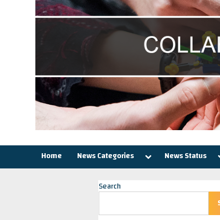
Toggle
Home
News Categories
News Status
sub-
menu
Search