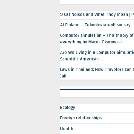
9 Cat Noises and What They Mean | 
AI Finland – Teknologiateollisuus ry
Computer simulation – The theory of
everything by Marek Ożarowski
Are We Living in a Computer Simulatio
Scientific American
Laws in Thailand: How Travelers Can 
Jail
Ecology
Foreign relationships
 o
Okulary przeciwsłoneczne do
news nr 69
śmietnika
Health
Health
Health