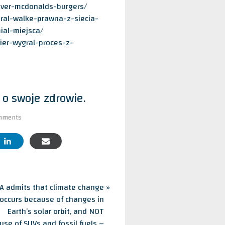
iver-mcdonalds-burgers/
gral-walke-prawna-z-siecia-
ial-miejsca/
ier-wygral-proces-z-
 o swoje zdrowie.
on
mments
Nie
tylko
MC
Donald’s
–
Dbajcie
A admits that climate change
o
swoje
occurs because of changes in
zdrowie.
Earth’s solar orbit, and NOT
use of SUVs and fossil fuels –