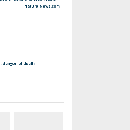
NaturalNews.com
Επιδρομή αρουραίων στο κτίρι
nt danger’ of death
Παρατηρητής
Health