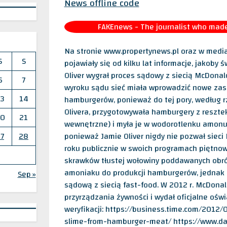
News offline code
FAKEnews - The journalist who made 
Na stronie www.propertynews.pl oraz w medi
S
S
pojawiały się od kilku lat informacje, jakoby
Oliver wygrał proces sądowy z siecią McDona
6
7
wyroku sądu sieć miała wprowadzić nowe za
3
14
hamburgerów, ponieważ do tej pory, według 
Olivera, przygotowywała hamburgery z resztek 
0
21
wewnętrzne) i myła je w wodorotlenku amonu.
7
28
ponieważ Jamie Oliver nigdy nie pozwał siec
roku publicznie w swoich programach piętno
skrawków tłustej wołowiny poddawanych obr
amoniaku do produkcji hamburgerów, jednak 
Sep »
sądową z siecią fast-food. W 2012 r. McDona
przyrządzania żywności i wydał oficjalne oświ
weryfikacji: https://business.time.com/2012
slime-from-hamburger-meat/ https://www.dai