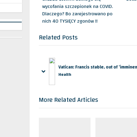
i
P
wycofania szczepionek na COVID.
o
o
Dlaczego? Bo zarejestrowano po
u
s
nich 40 TYSIĘCY zgonów !!
s
t
P
:
Related Posts
o
s
t
:
Vatican: Francis stable, out of ‘immine
prev
next
Health
More Related Articles