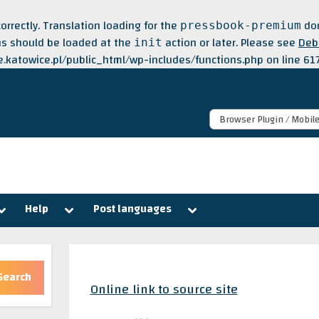
correctly
. Translation loading for the
dom
pressbook-premium
ons should be loaded at the
action or later. Please see
Deb
init
katowice.pl/public_html/wp-includes/functions.php
on line
61
Browser Plugin / Mobil
Toggle
Toggle
Toggle
Help
Post languages
sub-
sub-
sub-
menu
menu
menu
Search
Online link to source site