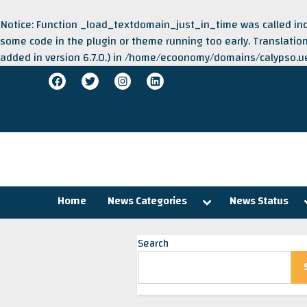
Notice
: Function _load_textdomain_just_in_time was called
in
some code in the plugin or theme running too early. Translati
added in version 6.7.0.) in
/home/ecoonomy/domains/calypso.ue.
Skip
Facebook
Twitter
Instagram
LinkedIn
to
content
Toggle
Home
News Categories
News Status
sub-
menu
Search