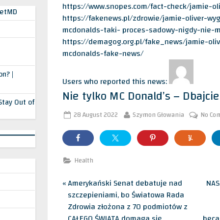
https://www.snopes.com/fact-check/jamie-ol
PetMD
https://fakenews.pl/zdrowie/jamie-oliver-wy
mcdonalds-taki- proces-sadowy-nigdy-nie-m
https://demagog.org.pl/fake_news/jamie-oliv
mcdonalds-fake-news/
n? |
Users who reported this news:
Nie tylko MC Donald’s – Dbajcie
Stay Out of
Posted
By
28 August 2022
Szymon Głowania
No Co
on
Health
Post
P
N
Amerykański Senat debatuje nad
NAS
r
e
szczepieniami, bo Światowa Rada
navigation
e
x
Zdrowia złożona z 70 podmiotów z
v
t
CAŁEGO ŚWIATA domaga się
beca