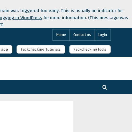
ain was triggered too early. This is usually an indicator for
ugging in WordPress
for more information. (This message was
70
Home
Contact us
Login
e app
Fackchecking Tutorials
Fackchecking tools
Toggle
search
form