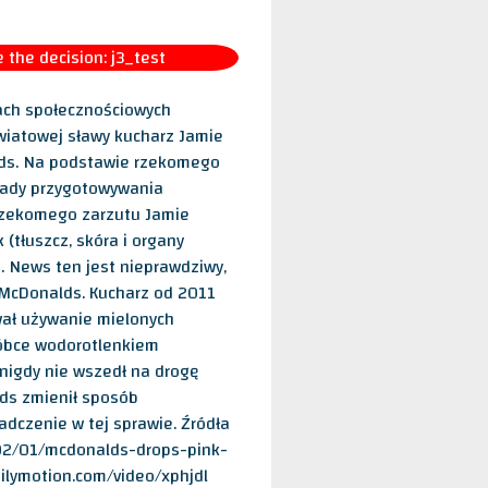
the decision: j3_test
ach społecznościowych
 światowej sławy kucharz Jamie
lds. Na podstawie rzekomego
sady przygotowywania
rzekomego zarzutu Jamie
(tłuszcz, skóra i organy
 News ten jest nieprawdziwy,
i McDonalds. Kucharz od 2011
wał używanie mielonych
óbce wodorotlenkiem
nigdy nie wszedł na drogę
lds zmienił sposób
adczenie w tej sprawie. Źródła
/02/01/mcdonalds-drops-pink-
lymotion.com/video/xphjdl