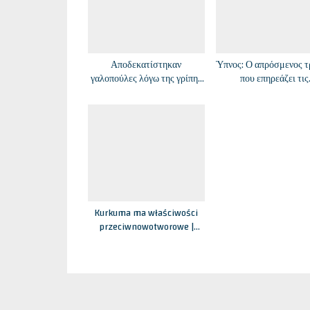
Αποδεκατίστηκαν
Ύπνος: Ο απρόσμενος 
γαλοπούλες λόγω της γρίπης
που επηρεάζει τις
των πτηνών – Voice News
επαγγελματικές φιλοδο
Voice News
Kurkuma ma właściwości
przeciwnowotworowe |
KtoCięWyleczy