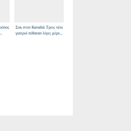
τρόπος
Σοκ στον Καναδά: Τρεις νέοι
γιατροί πέθαναν λίγες μέρες,
ξίες –
μετά την 4η δόση του
εμβολίου για τον Covid